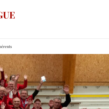
GUE
hérents