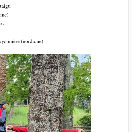
taigu
oine)
ers
uyonnière (nordique)