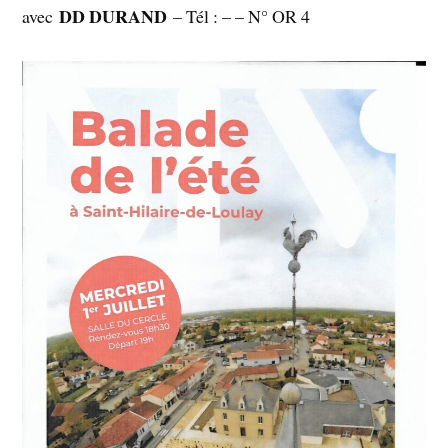
DD DURAND
avec
– Tél : – – N° OR 4